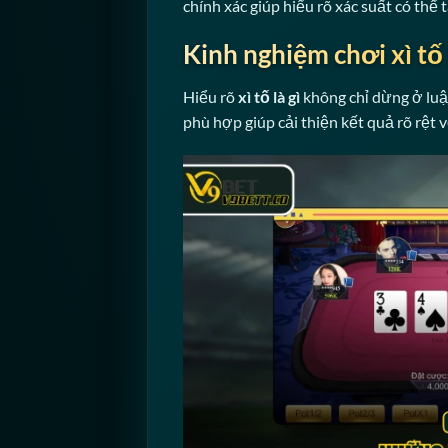
chính xác giúp hiểu rõ xác suất có thể 
Kinh nghiệm chơi xì tố 
Hiểu rõ
xì tố là gì
không chỉ dừng ở lu
phù hợp giúp cải thiện kết quả rõ rệt 