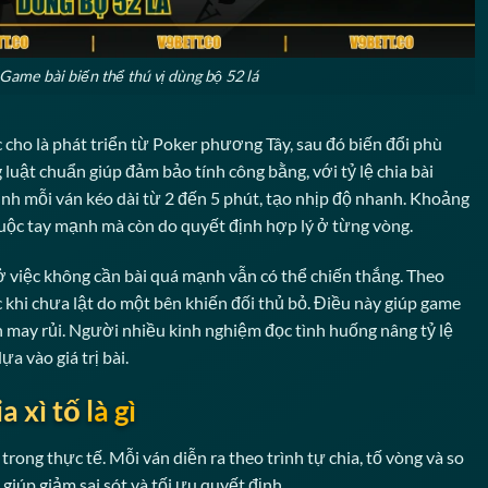
? Game bài biến thể thú vị dùng bộ 52 lá
 cho là phát triển từ Poker phương Tây, sau đó biến đổi phù
luật chuẩn giúp đảm bảo tính công bằng, với tỷ lệ chia bài
ình mỗi ván kéo dài từ 2 đến 5 phút, tạo nhịp độ nhanh. Khoảng
uộc tay mạnh mà còn do quyết định hợp lý ở từng vòng.
 việc không cần bài quá mạnh vẫn có thể chiến thắng. Theo
khi chưa lật do một bên khiến đối thủ bỏ. Điều này giúp game
n may rủi. Người nhiều kinh nghiệm đọc tình huống nâng tỷ lệ
 vào giá trị bài.
 xì tố là gì
trong thực tế. Mỗi ván diễn ra theo trình tự chia, tố vòng và so
iúp giảm sai sót và tối ưu quyết định.