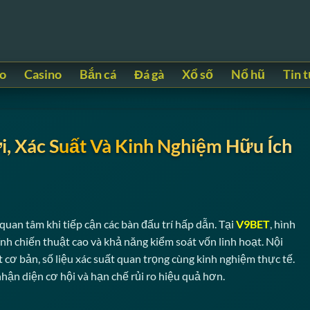
ao
Casino
Bắn cá
Đá gà
Xổ số
Nổ hũ
Tin 
ơi, Xác Suất Và Kinh Nghiệm Hữu Ích
quan tâm khi tiếp cận các bàn đấu trí hấp dẫn. Tại
V9BET
, hình
nh chiến thuật cao và khả năng kiểm soát vốn linh hoạt. Nội
 cơ bản, số liệu xác suất quan trọng cùng kinh nghiệm thực tế.
hận diện cơ hội và hạn chế rủi ro hiệu quả hơn.