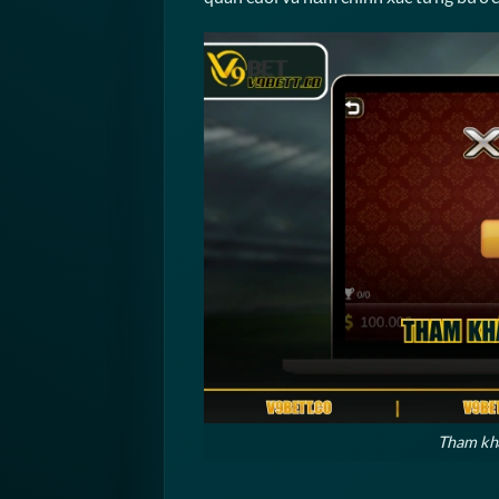
Tham khả