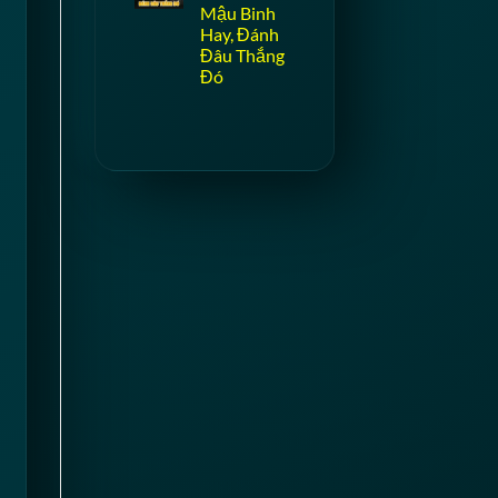
Mậu Binh
Hay, Đánh
Đâu Thắng
Đó