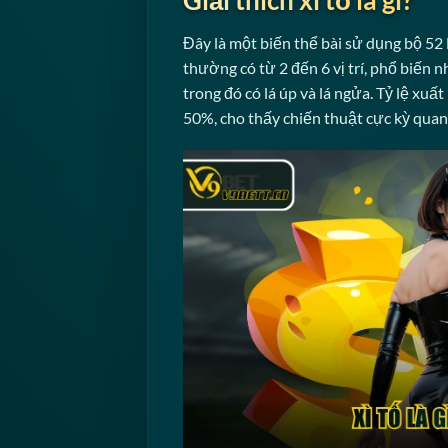
Đây là một biến thể bài sử dụng bộ 52 l
thường có từ 2 đến 6 vị trí, phổ biến n
trong đó có lá úp và lá ngửa. Tỷ lệ xu
50%, cho thấy chiến thuật cực kỳ quan