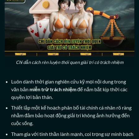
Chỉ dẫn cách rèn luyện thói quen giải trí có trách nhiệm
Luôn dành thời gian nghiên cứu kỹ mọi nội dung trong
văn bản
miễn trừ trách nhiệm
để nắm bắt kịp thời các
quyền lợi bản thân.
Thiết lập một kế hoạch phân bổ tài chính cá nhân rõ ràng
nhằm đảm bảo hoạt động giải trí không ảnh hưởng đến
cuộc sống.
Tham gia với tinh thần lành mạnh, coi trọng sự minh bạch