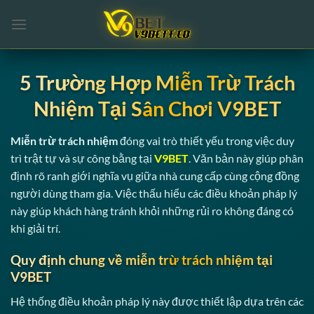
Skip
to
content
5 Trường Hợp Miễn Trừ Trách
Nhiệm Tại Sân Chơi V9BET
Miễn trừ trách nhiệm
đóng vai trò thiết yếu trong việc duy
trì trật tự và sự công bằng tại
V9BET
. Văn bản này giúp phân
định rõ ranh giới nghĩa vụ giữa nhà cung cấp cùng cộng đồng
người dùng tham gia. Việc thấu hiểu các điều khoản pháp lý
này giúp khách hàng tránh khỏi những rủi ro không đáng có
khi giải trí.
Quy định chung về miễn trừ trách nhiệm tại
V9BET
Hệ thống điều khoản pháp lý này được thiết lập dựa trên các