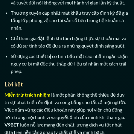
và tuyệt đối nói không với mọi hành vi gian lận kỹ thuật.
Thường xuyên cập nhật mật khẩu truy cập định kỳ để gia
tăng lớp phòng vệ cho tài sản số bên trong hệ khoản cá
nhân.
Chỉ tham gia đặt lệnh khi tâm trạng thực sự thoải mái và
có đủ sự tỉnh táo để đưa ra những quyết định sáng suốt.
Sử dụng các thiết bị có tính bảo mật cao nhằm ngăn chặn
nguy cơ bị mã độc thu thập dữ liệu cá nhân một cách trái
phép.
Lời kết
Miễn trừ trách nhiệm
là một phần không thể thiếu để duy
trì sự phát triển ổn định và công bằng cho tất cả mọi người.
Việc nắm vững các điều khoản này giúp hội viên chủ động
hơn trong mọi hành vi và quyết định của mình khi tham gia.
V9BET
luôn nỗ lực mang đến chất lượng dịch vụ tốt nhất
dựa trên nền tảng pháp lý chặt chẽ và minh bạch.