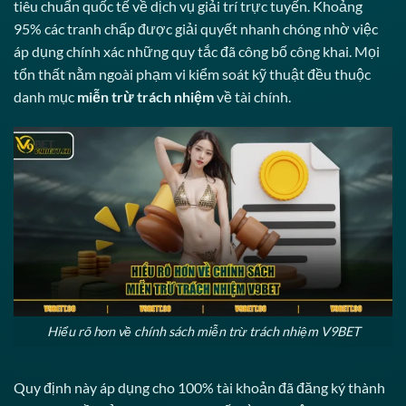
tiêu chuẩn quốc tế về dịch vụ giải trí trực tuyến. Khoảng
95% các tranh chấp được giải quyết nhanh chóng nhờ việc
áp dụng chính xác những quy tắc đã công bố công khai. Mọi
tổn thất nằm ngoài phạm vi kiểm soát kỹ thuật đều thuộc
danh mục
miễn trừ trách nhiệm
về tài chính.
Hiểu rõ hơn về chính sách miễn trừ trách nhiệm V9BET
Quy định này áp dụng cho 100% tài khoản đã đăng ký thành