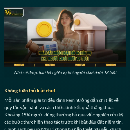
Nhà cái được loại bỏ nghĩa vụ khi người chơi dưới 18 tuổi
Không tuân thủ luật chơi
Mỗi sản phẩm giải trí đều đính kèm hướng dẫn chi tiết về
quy tắc vận hành và cách thức tính kết quả thắng thua.
Khoảng 15% người dùng thường bỏ qua việc nghiên cứu kỹ
các bước thực hiện thao tác trước khi bắt đầu đặt niềm tin.
Chính sách nêu rõ đơn vị không bù đắp thiệt hại nếu khách