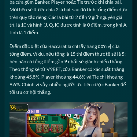
ba cửa gồm Banker, Player hoặc Tie trước khi chia bài.
Mỗi bên sẽ được chia 2 lá bài, sau đó tính tổng điểm dựa
trên quy tắc riêng. Các lá bài từ 2 đến 9 giữ nguyên giá
trị, lá 10 và hình (J, Q, K) được tính là 0 điểm, trong khi A
tính là 1 điểm.
Điểm đặc biệt của Baccarat là chỉ lấy hàng đơn vị của
tổng điểm. Ví dụ, nếu tổng là 15 thì điểm thực tế sẽ là 5;
bên nào có tổng điểm gần 9 nhất sẽ giành chiến thắng.
Theo thống kê từ V9BET, cửa Banker có xác suất thắng
khoảng 45.8%, Player khoảng 44.6% và Tie chỉ khoảng
9.6%. Chính vì vậy, nhiều người ưu tiên cược Banker để
tối ưu cơ hội thắng.