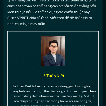
chơi hoàn toàn có thể nâng cao cơ hội chiến thắng nếu
kiên trì học hỏi. Có thể áp dụng các chiến thuật hay
được
V9BET
chia sẻ ở bài viết trên để dễ thắng hơn
nhé, chúc bạn may mắn!
Lê Tuấn Kiệt
Lê Tuấn Kiệt là biên tập viên nội dung giàu kinh nghiệm
trong lĩnh vực cá cược thể thao và giải trí trực tuyến. Hiện
nay, anh đang đảm nhiệm vai trò biên tập viên tại V9BET,
nơi chuyên cung cấp các thông tin về soi kèo bóng đá,
casino online và xu hướng cá cược mới nhất.