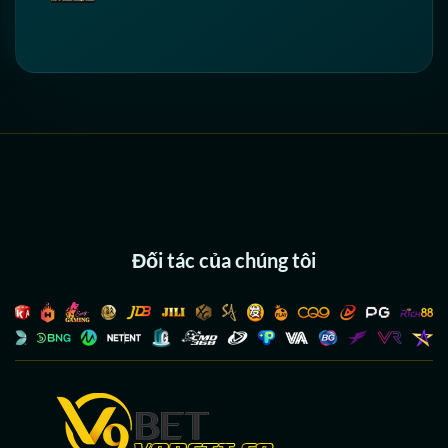
Đối tác của chúng tôi