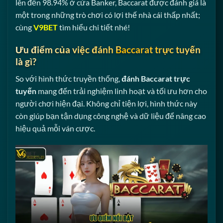
lên đến 98.94% ở cửa Banker, Baccarat được đánh giá là
một trong những trò chơi có lợi thế nhà cái thấp nhất;
cùng
V9BET
tìm hiểu chi tiết nhé!
Ưu điểm của việc đánh Baccarat trực tuyến
là gì?
So với hình thức truyền thống,
đánh Baccarat trực
tuyến
mang đến trải nghiệm linh hoạt và tối ưu hơn cho
người chơi hiện đại. Không chỉ tiện lợi, hình thức này
còn giúp bạn tận dụng công nghệ và dữ liệu để nâng cao
hiệu quả mỗi ván cược.