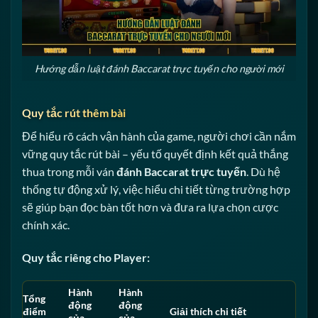
Hướng dẫn luật đánh Baccarat trực tuyến cho người mới
Quy tắc rút thêm bài
Để hiểu rõ cách vận hành của game, người chơi cần nắm
vững quy tắc rút bài – yếu tố quyết định kết quả thắng
thua trong mỗi ván
đánh Baccarat trực tuyến
. Dù hệ
thống tự động xử lý, việc hiểu chi tiết từng trường hợp
sẽ giúp bạn đọc bàn tốt hơn và đưa ra lựa chọn cược
chính xác.
Quy tắc riêng cho Player:
Hành
Hành
Tổng
động
động
điểm
Giải thích chi tiết
của
của