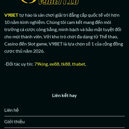
V9BET
tự hào là sân chơi giải trí đẳng cấp quốc tế với hơn
10 năm kinh nghiệm.
Chúng tôi cam kết mang đến môi
trường cá cược công bằng,
minh bạch và bảo mật tuyệt đối
cho mọi thành viên.
Với kho trò chơi đa dạng từ Thể thao,
Casino đến Slot game,
V9BET là lựa chọn số 1 của cộng đồng
cược thủ năm 2026.
-Đối tác uy tín:
79king
,
ee88
,
tk88
,
thabet
,
Liên kết hay
Liên hệ
Giới thiệu