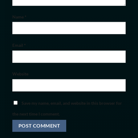
Name
*
Email
*
Website
Save my name, email, and website in this browser for
the next time I comment.