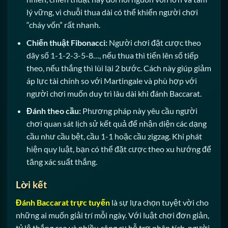
lý vững, vì chuỗi thua dài có thể khiến người chơi
“cháy vốn” rất nhanh.
Chiến thuật Fibonacci:
Người chơi đặt cược theo
dãy số 1-1-2-3-5-8…, nếu thua thì tiến lên số tiếp
theo, nếu thắng thì lùi lại 2 bước. Cách này giúp giảm
áp lực tài chính so với Martingale và phù hợp với
người chơi muốn duy trì lâu dài khi đánh Baccarat.
Đánh theo cầu:
Phương pháp này yêu cầu người
chơi quan sát lịch sử kết quả để nhận diện các dạng
cầu như cầu bệt, cầu 1-1 hoặc cầu zigzag. Khi phát
hiện quy luật, bạn có thể đặt cược theo xu hướng để
tăng xác suất thắng.
Lời kết
Đánh Baccarat trực tuyến
là sự lựa chọn tuyệt vời cho
những ai muốn giải trí mỗi ngày. Với luật chơi đơn giản,
tỷ lệ thắng cao và nhiều công cụ hỗ trợ phân tích, người