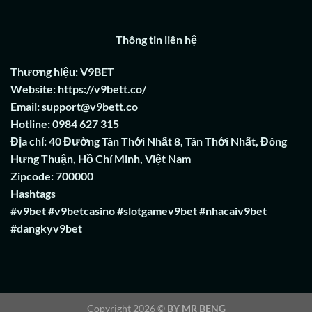
Thông tin liên hệ
Thương hiệu: V9BET
Website: https://v9bett.co/
Email:
support@v9bett.co
Hotline: 0984 627 315
Địa chỉ: 40 Đường Tân Thới Nhất 8, Tân Thới Nhất, Đông
Hưng Thuận, Hồ Chí Minh, Việt Nam
Zipcode: 700000
Hashtags
#v9bet #v9betcasino #slotgamev9bet #nhacaiv9bet
#dangkyv9bet
Copyright 2026 ©
BY MR BENG