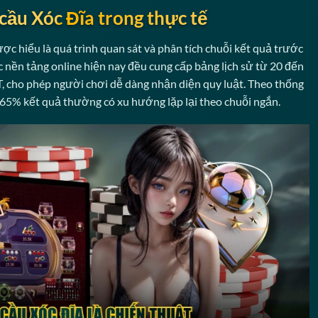
cầu Xóc Đĩa trong thực tế
ợc hiểu là quá trình quan sát và phân tích chuỗi kết quả trước
 nền tảng online hiện nay đều cung cấp bảng lịch sử từ 20 đến
, cho phép người chơi dễ dàng nhận diện quy luật. Theo thống
65% kết quả thường có xu hướng lặp lại theo chuỗi ngắn.