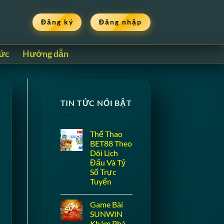
Đăng ký
Đăng nhập
tức
Hướng dẫn
TIN TỨC NỔI BẬT
Thể Thao
BET88 Theo
Dõi Lịch
Đấu Và Tỷ
Số Trực
Tuyến
Game Bài
SUNWIN
Khám Phá