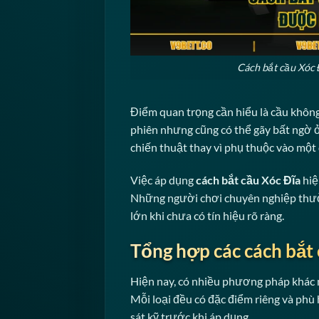
Cách bắt cầu Xóc Đ
Điểm quan trọng cần hiểu là cầu không
phiên nhưng cũng có thể gãy bất ngờ ở 
chiến thuật thay vì phụ thuộc vào một
Việc áp dụng
cách bắt cầu Xóc Đĩa
hiệ
Những người chơi chuyên nghiệp thườ
lớn khi chưa có tín hiệu rõ ràng.
Tổng hợp các cách bắt 
Hiện nay, có nhiều phương pháp khác 
Mỗi loại đều có đặc điểm riêng và phù 
sát kỹ trước khi áp dụng.