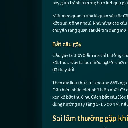
này giúp tránh trường hợp kết quả giả
Một mẹo quan trọng là quan sát tốc độ 
kết quả giống nhau), khả năng cao cầu 1
chuyển sang quan sát để tìm dạng mới
Bắt cầu gãy
Cầu gãy là thời điểm mà thị trường c
kết thúc. Đây là lúc nhiều người chơi 
đã thay đổi.
Theo dữ liệu thực tế, khoảng 65% người
Dấu hiệu nhận biết phổ biến nhất đó c
xen kẽ bất thường.
Cách bắt cầu Xóc
đúng hướng hãy tăng 1-1.5 đơn vị, nếu
Sai lầm thường gặp khi 