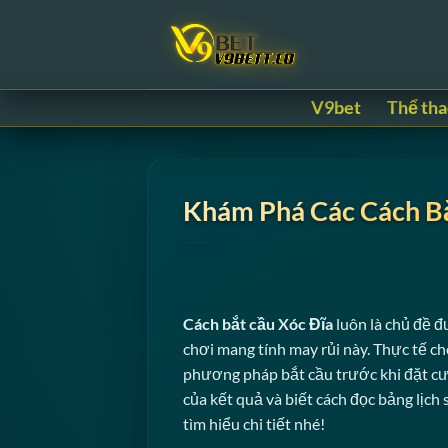
Skip
to
content
V9bet
Thể th
Khám Phá Các Cách Bắ
Cách bắt cầu Xóc Đĩa
luôn là chủ đề đ
chơi mang tính may rủi này. Thực tế c
phương pháp bắt cầu trước khi đặt cượ
của kết quả và biết cách đọc bảng lịch
tìm hiểu chi tiết nhé!