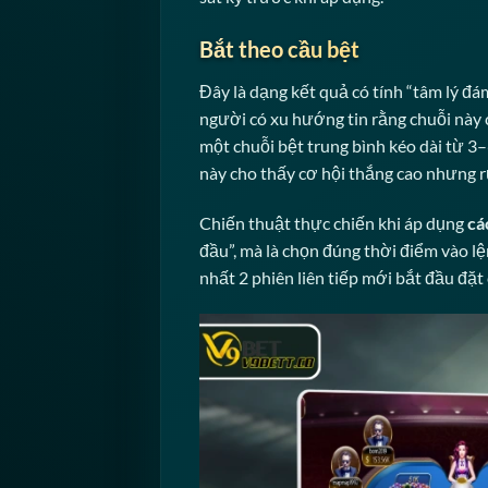
Bắt theo cầu bệt
Đây là dạng kết quả có tính “tâm lý đám
người có xu hướng tin rằng chuỗi này cò
một chuỗi bệt trung bình kéo dài từ 3
này cho thấy cơ hội thắng cao nhưng r
Chiến thuật thực chiến khi áp dụng
cá
đầu”, mà là chọn đúng thời điểm vào l
nhất 2 phiên liên tiếp mới bắt đầu đặt 