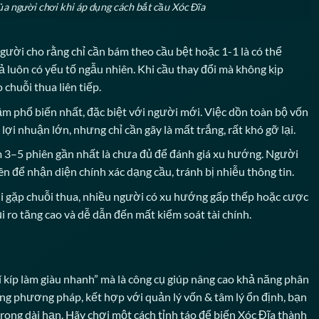
ủa người chơi khi áp dụng cách bắt cầu Xóc Đĩa
gười cho rằng chỉ cần bám theo cầu bệt hoặc 1-1 là có thể
ả luôn có yếu tố ngẫu nhiên. Khi cầu thay đổi mà không kịp
 chuỗi thua liên tiếp.
lầm phổ biến nhất, đặc biệt với người mới. Việc dồn toàn bộ vốn
lợi nhuận lớn, nhưng chỉ cần gãy là mất trắng, rất khó gỡ lại.
 3–5 phiên gần nhất là chưa đủ để đánh giá xu hướng. Người
ên để nhận diện chính xác dạng cầu, tránh bị nhiễu thông tin.
i gặp chuỗi thua, nhiều người có xu hướng gấp thếp hoặc cược
ủi ro tăng cao và dễ dẫn đến mất kiểm soát tài chính.
í kíp làm giàu nhanh” mà là công cụ giúp nâng cao khả năng phân
đúng phương pháp, kết hợp với quản lý vốn & tâm lý ổn định, bạn
 trong dài hạn. Hãy chơi một cách tỉnh táo để biến Xóc Đĩa thành