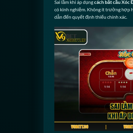
Sai lầm khi áp dụng
cách bắt cầu Xóc 
có kinh nghiệm. Không ít trường hợp h
dẫn đến quyết định thiếu chính xác.