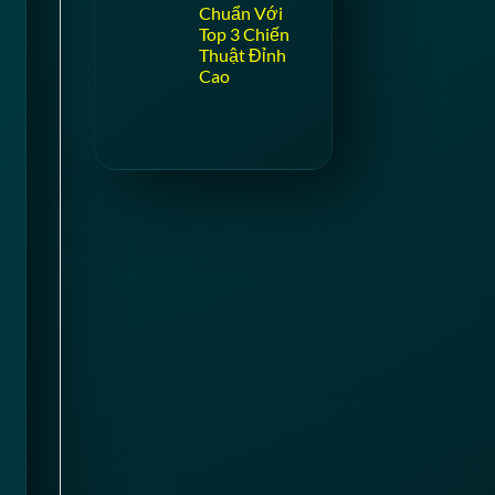
Chuẩn Với
Top 3 Chiến
Thuật Đỉnh
Cao