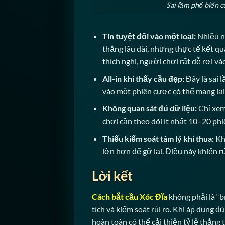
Sai lầm phổ biến c
Tin tuyệt đối vào một loại:
Nhiều n
thắng lâu dài, nhưng thực tế kết qu
thích nghi, người chơi rất dễ rơi vào
All-in khi thấy cầu đẹp:
Đây là sai 
vào một phiên cược có thể mang lại 
Không quan sát đủ dữ liệu:
Chỉ xem
chơi cần theo dõi ít nhất 10–20 phi
Thiếu kiểm soát tâm lý khi thua:
Kh
lớn hơn để gỡ lại. Điều này khiến r
Lời kết
Cách bắt cầu Xóc Đĩa
không phải là “b
tích và kiểm soát rủi ro. Khi áp dụng 
hoàn toàn có thể cải thiện tỷ lệ thắng