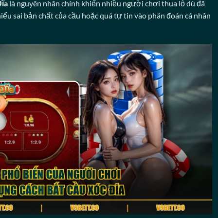
Đĩa
là nguyên nhân chính khiến nhiều người chơi thua lỗ dù đã
iểu sai bản chất của cầu hoặc quá tự tin vào phán đoán cá nhân