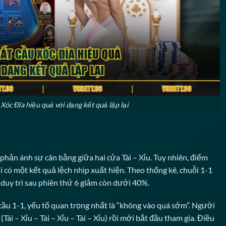
Xóc Đĩa hiệu quả với dạng kết quả lặp lại
 phản ánh sự cân bằng giữa hai cửa Tài – Xỉu. Tuy nhiên, điểm
i có một kết quả lệch nhịp xuất hiện. Theo thống kê, chuỗi 1-1
 duy trì sau phiên thứ 6 giảm còn dưới 40%.
cầu 1-1, yếu tố quan trọng nhất là “không vào quá sớm”. Người
Tài – Xỉu – Tài – Xỉu – Tài – Xỉu) rồi mới bắt đầu tham gia. Điều