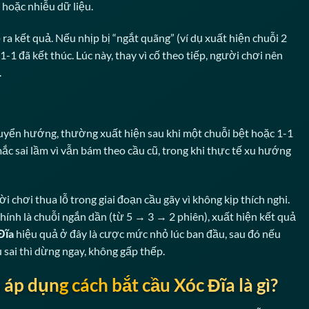
 hoặc nhiễu dữ liệu.
ra kết quả. Nếu nhịp bị “ngắt quãng” (ví dụ xuất hiện chuỗi 2
-1 đã kết thúc. Lúc này, thay vì cố theo tiếp, người chơi nên
.
huyển hướng, thường xuất hiện sau khi một chuỗi bệt hoặc 1-1
mắc sai lầm vì vẫn bám theo cầu cũ, trong khi thực tế xu hướng
 chơi thua lỗ trong giai đoạn cầu gãy vì không kịp thích nghi.
hính là chuỗi ngắn dần (từ 5 → 3 → 2 phiên), xuất hiện kết quả
 Đĩa
hiệu quả ở đây là cược mức nhỏ lúc ban đầu, sau đó nếu
 sai thì dừng ngay, không gấp thếp.
áp dụng cách bắt cầu Xóc Đĩa là gì?