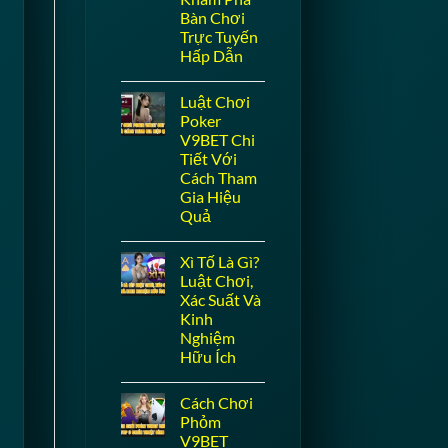
Bàn Chơi
Trực Tuyến
Hấp Dẫn
Luật Chơi
Poker
V9BET Chi
Tiết Với
Cách Tham
Gia Hiệu
Quả
Xì Tố Là Gì?
Luật Chơi,
Xác Suất Và
Kinh
Nghiệm
Hữu Ích
Cách Chơi
Phỏm
V9BET